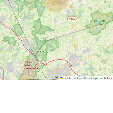
Leaflet
|
©
OpenStreetMap
contributors